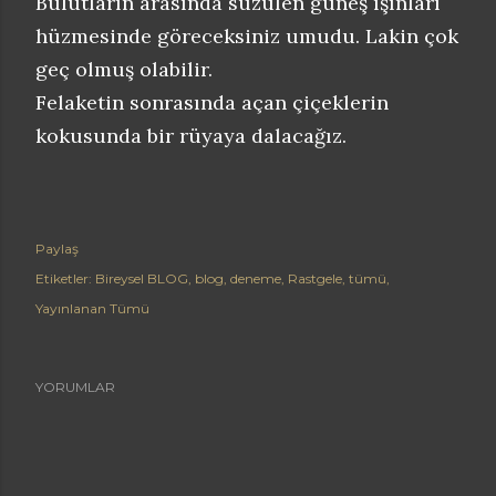
Bulutların arasında süzülen güneş ışınları
hüzmesinde göreceksiniz umudu. Lakin çok
geç olmuş olabilir.
Felaketin sonrasında açan çiçeklerin
kokusunda bir rüyaya dalacağız.
Paylaş
Etiketler:
Bireysel BLOG
blog
deneme
Rastgele
tümü
Yayınlanan Tümü
YORUMLAR