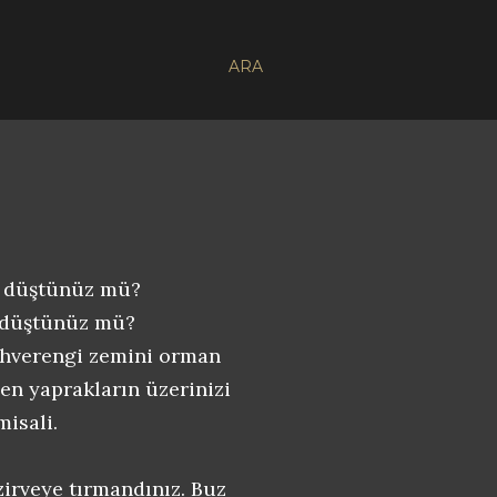
ARA
şa düştünüz mü?
p düştünüz mü?
ahverengi zemini orman
en yaprakların üzerinizi
misali.
zirveye tırmandınız. Buz