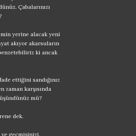
ndünüz. Çabalarınızı
?
emin yerine alacak yeni
yat akıyor akarsuların
 benzetebiliriz ki ancak
fade ettiğini sandığınız
nen zaman karşısında
 düşündünüz mü?
örene dek.
 ve geçmişinizi.