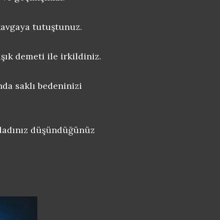
e kavgaya tutuştunuz.
ık demeti ile irkildiniz.
da saklı bedeninizi
kladınız düşündüğünüz