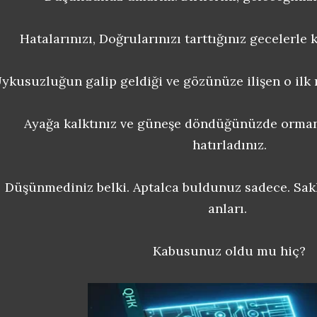
Hatalarınızı, Doğrularınızı tarttığınız gecelerl
ykusuzluğun galip geldiği ve gözünüze ilişen o ilk ış
Ayağa kalktınız ve güneşe döndüğünüzde orman
hatırladınız.
Düşünmediniz belki. Aptalca buldunuz sadece. Sa
anları.
Kabusunuz oldu mu hiç?