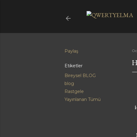
Paylaş
Oc
H
Etiketler
Bireysel BLOG
blog
Rastgele
Yayınlanan Tümü