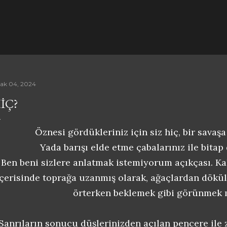
Ana içeriğe atla
ak 04, 2024
IÇ?
Öznesi gördükleriniz için siz hiç, bir sava
Yada barışı elde etme çabalarınız ile bita
Ben beni sizlere anlatmak istemiyorum açıkçası. K
içerisinde toprağa uzanmış olarak, ağaçlardan dökül
örterken beklemek gibi görünmek 
Sanrıların sonucu düşlerinizden açılan pencere ile 